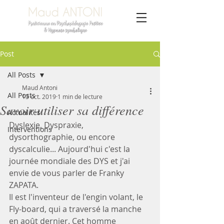
Post
All Posts
Maud Antoni
All Posts
13 oct. 2019
1 min de lecture
Savoir utiliser sa différence
Actualités
Dyslexie, Dyspraxie, 
Interventions
dysorthographie, ou encore 
dyscalculie... Aujourd'hui c'est la 
journée mondiale des DYS et j'ai 
envie de vous parler de Franky 
ZAPATA.
Il est l'inventeur de l'engin volant, le 
Fly-board, qui a traversé la manche 
en août dernier. Cet homme 