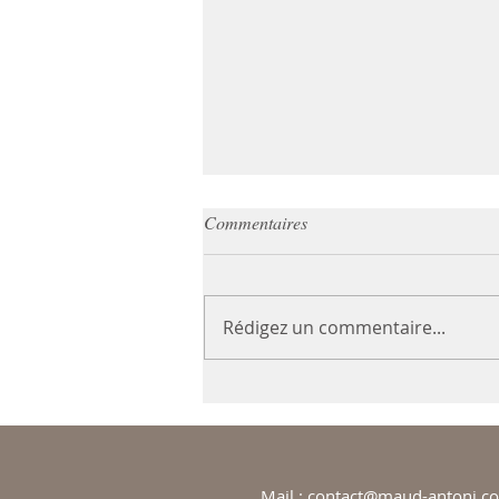
Commentaires
Rédigez un commentaire...
L'Ikigaï qu'est-ce que c'est ?
Mail :
contact@maud-antoni.c