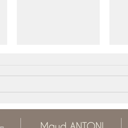
Criti
Une vie pleine de sens
om