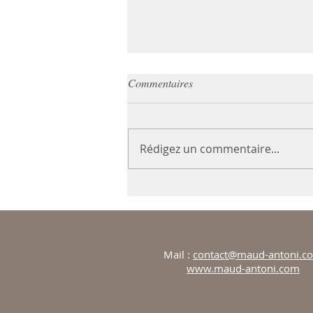
Commentaires
Rédigez un commentaire...
L'Ikigaï qu'est-ce que c'est ?
Mail :
contact@maud-antoni.c
www.maud-antoni.com