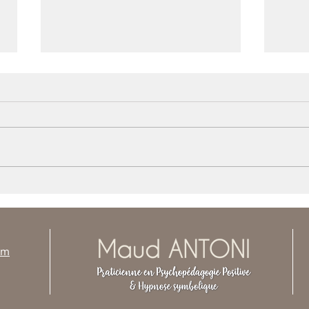
Criti
Une vie pleine de sens
om