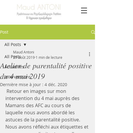
Post
All Posts
Maud Antoni
All Posts
27 août 2019
1 min de lecture
Atelier de parentalité positive
Actualités
du 4 mai 2019
Interventions
Dernière mise à jour :
4 déc. 2020
 Retour en images sur mon 
intervention du 4 mai auprès des 
Mamans des AFC au cours de 
laquelle nous avons abordé les 
astuces de la parentalité positive. 
Nous avons réfléchi aux étiquettes et 