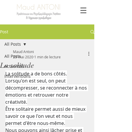
Post
All Posts
Maud Antoni
All Posts
23 mai 2020
1 min de lecture
La solitude
Actualités
La solitude a de bons côtés.
Interventions
Lorsqu'on est seul, on peut 
décompresser, se reconnecter à nos 
émotions et retrouver notre 
créativité.
Être solitaire permet aussi de mieux 
savoir ce que l'on veut et nous 
permet d'être nous-même.
Nous pouvons ainsi lâcher prise et 