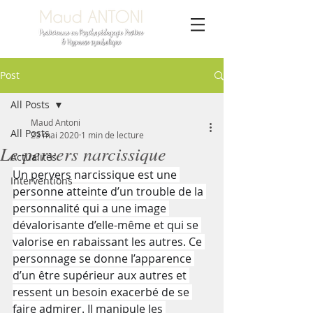
Post
All Posts
Maud Antoni
All Posts
23 mai 2020
1 min de lecture
Le pervers narcissique
Actualités
Un pervers narcissique est une 
Interventions
personne atteinte d’un trouble de la 
personnalité qui a une image 
dévalorisante d’elle-même et qui se 
valorise en rabaissant les autres. Ce 
personnage se donne l’apparence 
d’un être supérieur aux autres et 
ressent un besoin exacerbé de se 
faire admirer. Il manipule les 